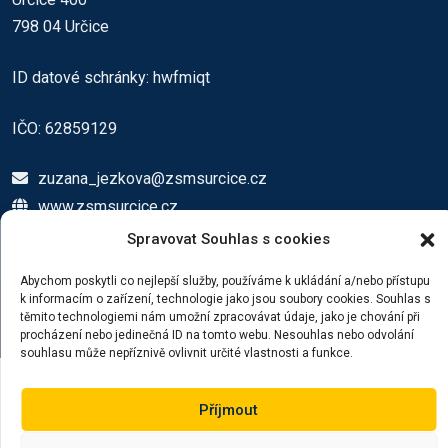
798 04 Určice
ID datové schránky: hwfmiqt
IČO: 62859129
zuzana_jezkova@zsmsurcice.cz
www.zsmsurcice.cz
Spravovat Souhlas s cookies
Abychom poskytli co nejlepší služby, používáme k ukládání a/nebo přístupu
k informacím o zařízení, technologie jako jsou soubory cookies. Souhlas s
těmito technologiemi nám umožní zpracovávat údaje, jako je chování při
© 2023 Vytvořil Filip Pecha
procházení nebo jedinečná ID na tomto webu. Nesouhlas nebo odvolání
souhlasu může nepříznivě ovlivnit určité vlastnosti a funkce.
Příjmout