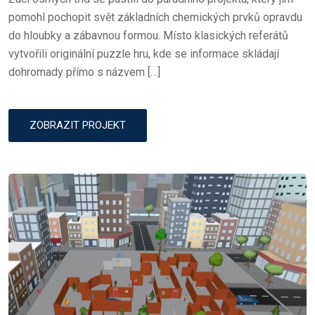
D
pomohl pochopit svět základních chemických prvků opravdu
O
do hloubky a zábavnou formou. Místo klasických referátů
N
vytvořili originální puzzle hru, kde se informace skládají
dohromady přímo s názvem […]
ZOBRAZIT PROJEKT