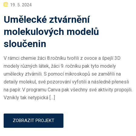
P
19. 5. 2024
O
Umělecké ztvárnění
S
T
molekulových modelů
E
sloučenin
D
O
V rámci chemie žáci 8.ročníku tvořili z ovoce a špejlí 3D
N
modely různých látek, žáci 9. ročníku pak tyto modely
umělecky ztvárnili. S pomocí mikroskopů se zaměřili na
detaily molekul, své pozorování vyfotili a následně přenesli
na papír. V programu Canva pak všechny své aktivity propojili.
Vznikly tak netypická […]
ZOBRAZIT PROJEKT