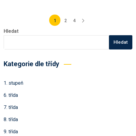
Stránkování
1
2
4
příspěvků
Hledat
Hledat
Kategorie dle třídy
1. stupeň
6. třída
7. třída
8. třída
9. třída