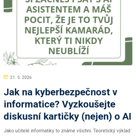
P
21. 5. 2026
O
Jak na kyberbezpečnost v
S
T
informatice? Vyzkoušejte
E
diskusní kartičky (nejen) o AI
D
O
Jako učitelé informatiky to známe všichni. Teoretický výklad
N