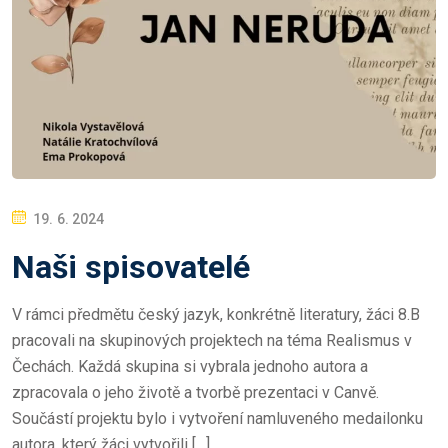
P
19. 6. 2024
O
Naši spisovatelé
S
T
V rámci předmětu český jazyk, konkrétně literatury, žáci 8.B
E
pracovali na skupinových projektech na téma Realismus v
D
Čechách. Každá skupina si vybrala jednoho autora a
O
zpracovala o jeho životě a tvorbě prezentaci v Canvě.
N
Součástí projektu bylo i vytvoření namluveného medailonku
autora, který žáci vytvořili […]