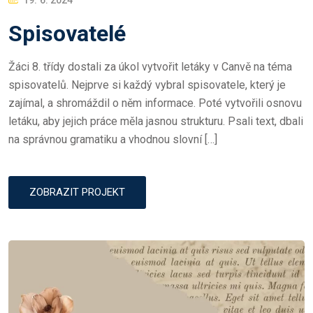
O
Spisovatelé
S
T
Žáci 8. třídy dostali za úkol vytvořit letáky v Canvě na téma
E
spisovatelů. Nejprve si každý vybral spisovatele, který je
D
zajímal, a shromáždil o něm informace. Poté vytvořili osnovu
O
letáku, aby jejich práce měla jasnou strukturu. Psali text, dbali
N
na správnou gramatiku a vhodnou slovní […]
ZOBRAZIT PROJEKT