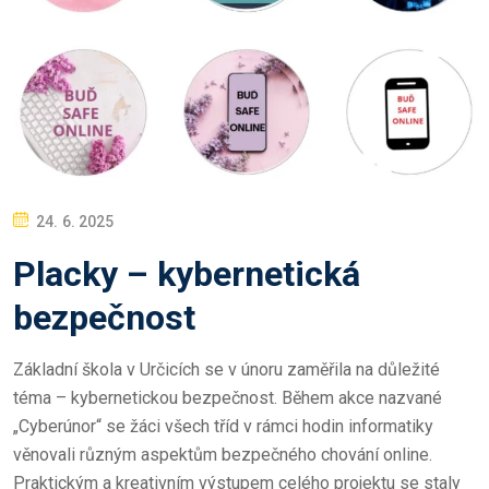
P
24. 6. 2025
O
Placky – kybernetická
S
T
bezpečnost
E
D
Základní škola v Určicích se v únoru zaměřila na důležité
O
téma – kybernetickou bezpečnost. Během akce nazvané
N
„Cyberúnor“ se žáci všech tříd v rámci hodin informatiky
věnovali různým aspektům bezpečného chování online.
Praktickým a kreativním výstupem celého projektu se staly