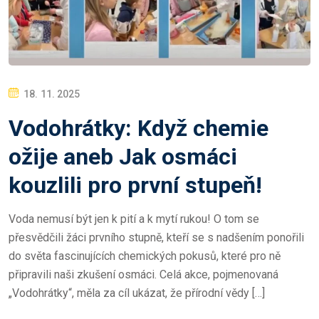
P
18. 11. 2025
O
Vodohrátky: Když chemie
S
T
ožije aneb Jak osmáci
E
kouzlili pro první stupeň!
D
O
Voda nemusí být jen k pití a k mytí rukou! O tom se
N
přesvědčili žáci prvního stupně, kteří se s nadšením ponořili
do světa fascinujících chemických pokusů, které pro ně
připravili naši zkušení osmáci. Celá akce, pojmenovaná
„Vodohrátky“, měla za cíl ukázat, že přírodní vědy […]