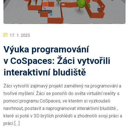
P
17. 1. 2025
O
Výuka programování
S
T
v CoSpaces: Žáci vytvořili
E
interaktivní bludiště
D
O
Žáci vytvořili zajímavý projekt zaměřený na programování a
N
tvořivé myšlení. Žáci se ponořili do světa virtuální reality s
pomocí programu CoSpaces, ve kterém si vyzkoušeli
navrhnout, postavit a naprogramovat interaktivní bludiště ,
které si poté v 3D brýlích prohlédli a zhodnotili svoji práci a
práci […]