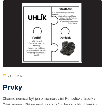
P
24. 6. 2025
O
Prvky
S
T
Chemie nemusí být jen o memorování Periodické tabulky!
E
Žáci osmých tříd se pustili do parádního projektu, který jim