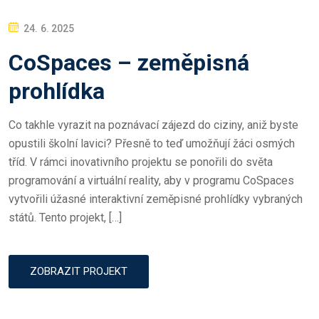
P
24. 6. 2025
O
CoSpaces – zeměpisná
S
T
prohlídka
E
D
Co takhle vyrazit na poznávací zájezd do ciziny, aniž byste
O
opustili školní lavici? Přesně to teď umožňují žáci osmých
N
tříd. V rámci inovativního projektu se ponořili do světa
programování a virtuální reality, aby v programu CoSpaces
vytvořili úžasné interaktivní zeměpisné prohlídky vybraných
států. Tento projekt, […]
ZOBRAZIT PROJEKT