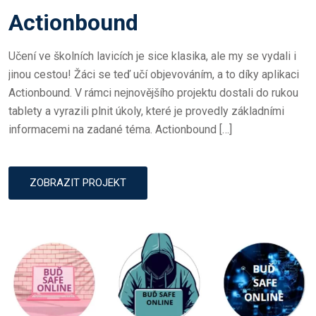
O
Actionbound
S
T
Učení ve školních lavicích je sice klasika, ale my se vydali i
E
jinou cestou! Žáci se teď učí objevováním, a to díky aplikaci
D
Actionbound. V rámci nejnovějšího projektu dostali do rukou
O
tablety a vyrazili plnit úkoly, které je provedly základními
N
informacemi na zadané téma. Actionbound […]
ZOBRAZIT PROJEKT