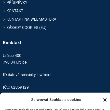
PŘÍSPĚVKY
KONTAKT
KONTAKT NA WEBMASTERA
ZÁSADY COOKIES (EU)
Konktakt
Určice 400
798 04 Určice
ID datové schránky: hwfmiqt
IČO: 62859129
zuzana_jezkova@zsmsurcice.cz
Spravovat Souhlas s cookies
www.zsmsurcice.cz