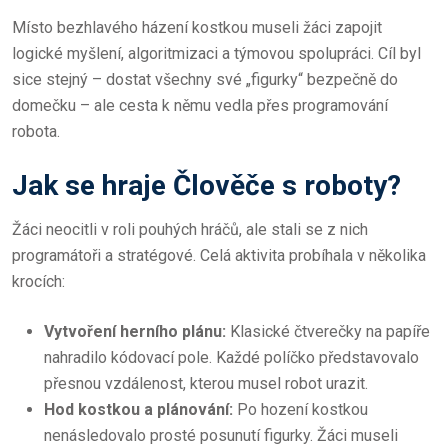
Místo bezhlavého házení kostkou museli žáci zapojit
logické myšlení, algoritmizaci a týmovou spolupráci. Cíl byl
sice stejný – dostat všechny své „figurky“ bezpečně do
domečku – ale cesta k němu vedla přes programování
robota.
Jak se hraje Člověče s roboty?
Žáci neocitli v roli pouhých hráčů, ale stali se z nich
programátoři a stratégové. Celá aktivita probíhala v několika
krocích:
Vytvoření herního plánu:
Klasické čtverečky na papíře
nahradilo kódovací pole. Každé políčko představovalo
přesnou vzdálenost, kterou musel robot urazit.
Hod kostkou a plánování:
Po hození kostkou
nenásledovalo prosté posunutí figurky. Žáci museli