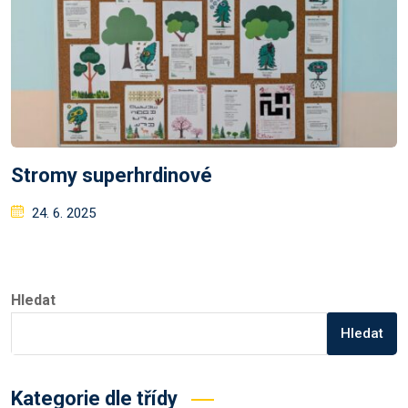
Stromy superhrdinové
Posted
24. 6. 2025
on
Hledat
Hledat
Kategorie dle třídy