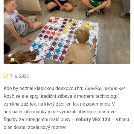
P
7. 6. 2026
O
Kdo by neznal klasickou deskovou hru
Člověče, nezlob se!
.
S
Když se ale spojí tradiční zábava s moderní technologií,
T
vznikne zážitek, na který žáci jen tak nezapomenou. V
E
hodinách informatiky jsme vyměnili obyčejné plastové
D
figurky za inteligentní malé puky –
roboty VEX 123
– a hrací
O
plán dostal zcela nový rozměr.
N