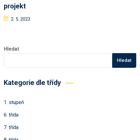
projekt
Posted
2. 5. 2023
on
Hledat
Hledat
Kategorie dle třídy
1. stupeň
6. třída
7. třída
8. třída