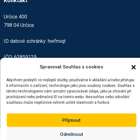
Konktakt
Určice 400
798 04 Určice
ID datové schránky: hwfmiqt
IČO: 62859129
Spravovat Souhlas s cookies
zuzana_jezkova@zsmsurcice.cz
Abychom poskytli co nejlepší služby, používáme k ukládání a/nebo přístupu
www.zsmsurcice.cz
k informacím o zařízení, technologie jako jsou soubory cookies. Souhlas s
těmito technologiemi nám umožní zpracovávat údaje, jako je chování při
procházení nebo jedinečná ID na tomto webu. Nesouhlas nebo odvolání
souhlasu může nepříznivě ovlivnit určité vlastnosti a funkce.
© 2023 Vytvořil Filip Pecha
Příjmout
Odmítnout