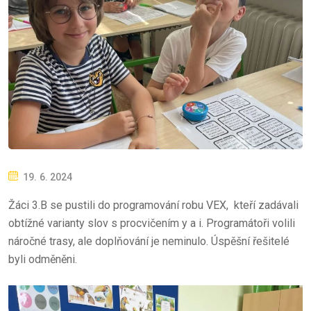
P
19. 6. 2024
O
Žáci 3.B se pustili do programování robu VEX, kteří zadávali
S
obtížné varianty slov s procvičením y a i. Programátoři volili
T
náročné trasy, ale doplňování je neminulo. Úspěšní řešitelé
E
byli odměněni.
D
O
N